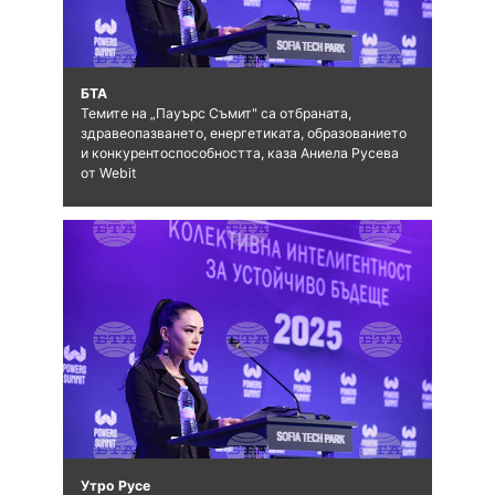
БТА
Темите на „Пауърс Съмит" са отбраната,
здравеопазването, енергетиката, образованието
и конкурентоспособността, каза Аниела Русева
от Webit
Утро Русе