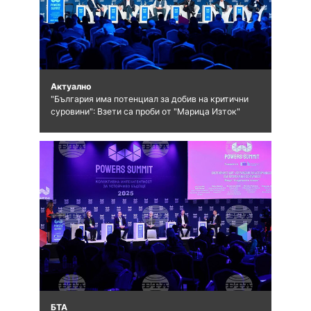
Актуално
"България има потенциал за добив на критични
суровини": Взети са проби от "Марица Изток"
БТА