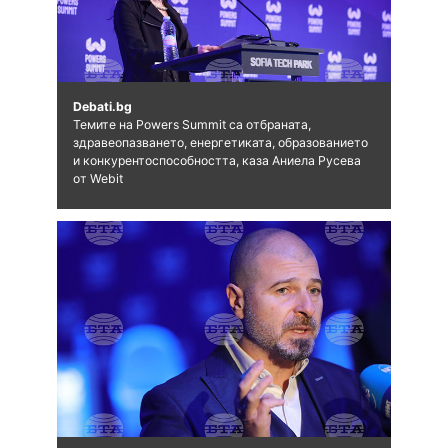
Debati.bg
Темите на Powers Summit са отбраната,
здравеопазването, енергетиката, образованието
и конкурентоспособността, каза Аниела Русева
от Webit