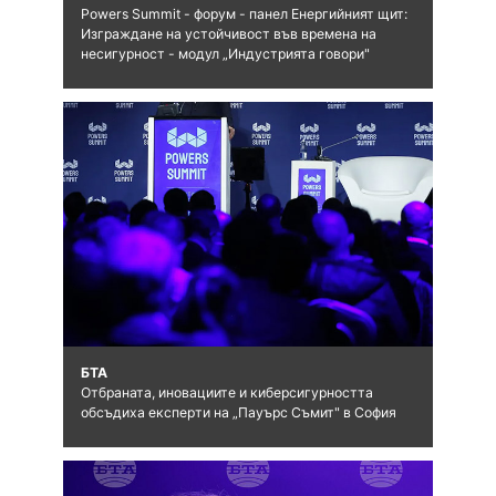
Powers Summit - форум - панел Енергийният щит:
Изграждане на устойчивост във времена на
несигурност - модул „Индустрията говори"
БТА
Отбраната, иновациите и киберсигурността
обсъдиха експерти на „Пауърс Съмит" в София