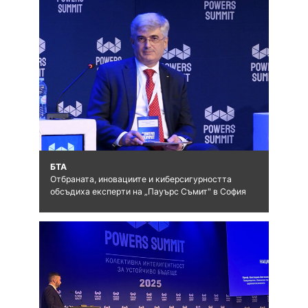
БТА
Отбраната, иновациите и киберсигурността
обсъдиха експерти на „Пауърс Съмит" в София