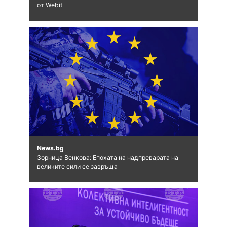
от Webit
News.bg
Зорница Венкова: Епохата на надпреварата на
великите сили се завръща