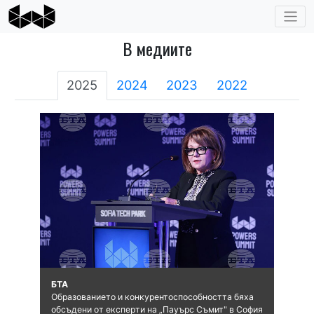
В медиите
2025
2024
2023
2022
БТА
Образованието и конкурентоспособността бяха
обсъдени от експерти на „Пауърс Съмит" в София