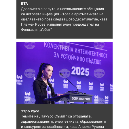
БТА
Доверието е валута, а неизпълнените обещания
са неговата инфлация – това е аритметиката на
оцеляването през следващото десетилетие, каза
Пламен Русев, изпълнителен председател на
Фондация „Уебит"
Утро Русе
Темите на „Пауърс Съмит" са отбраната,
здравеопазването, енергетиката, образованието
и конкурентоспособността, каза Аниела Русева