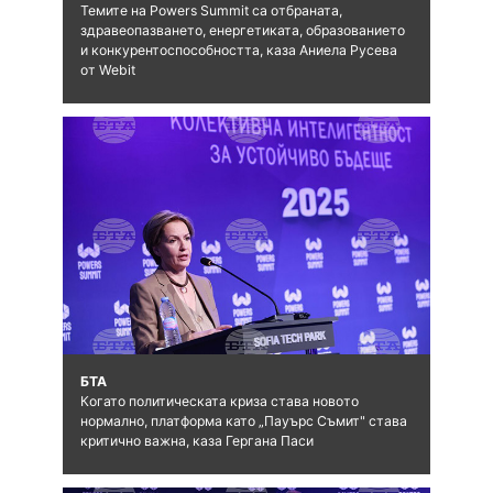
Темите на Powers Summit са отбраната,
здравеопазването, енергетиката, образованието
и конкурентоспособността, каза Аниела Русева
от Webit
БТА
Когато политическата криза става новото
нормално, платформа като „Пауърс Съмит" става
критично важна, каза Гергана Паси